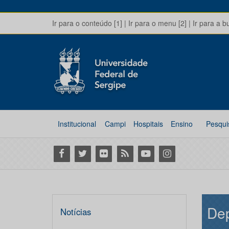
Ir para o conteúdo [1]
|
Ir para o menu [2]
|
Ir para a b
Institucional
Campi
Hospitais
Ensino
Pesqui
Facebook
Twitter
Flickr
RSS
Youtube
Instagram
De
Notícias