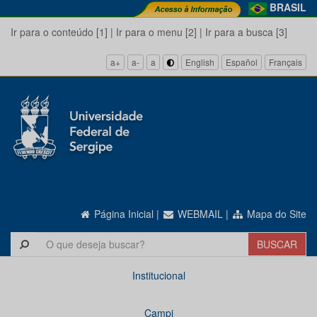
BRASIL
Ir para o conteúdo [1]
|
Ir para o menu [2]
|
Ir para a busca [3]
a+
a-
a
English
Español
Français
Página Inicial
|
WEBMAIL
|
Mapa do Site
Institucional
Campi