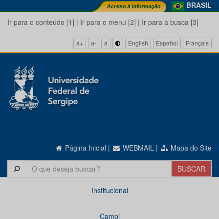
BRASIL
Ir para o conteúdo [1]
|
Ir para o menu [2]
|
Ir para a busca [3]
a+
a-
a
English
Español
Français
Página Inicial
|
WEBMAIL
|
Mapa do Site
Institucional
Campi