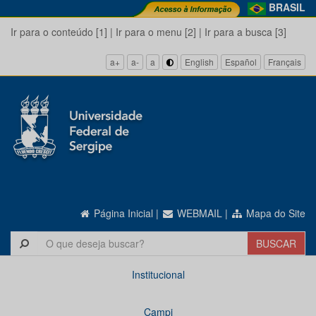
BRASIL
Ir para o conteúdo [1]
|
Ir para o menu [2]
|
Ir para a busca [3]
a+
a-
a
English
Español
Français
Página Inicial
|
WEBMAIL
|
Mapa do Site
Institucional
Campi