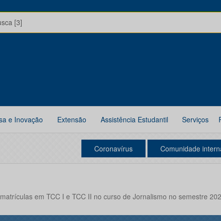
usca [3]
sa e Inovação
Extensão
Assistência Estudantil
Serviços
Coronavírus
Comunidade intern
 matrículas em TCC I e TCC II no curso de Jornalismo no semestre 20