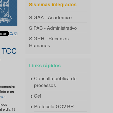
Sistemas integrados
SIGAA - Acadêmico
SIPAC - Administrativo
SIGRH - Recursos
Humanos
m TCC
o
Links rápidos
Consulta pública de
processos
 semestre
leta e as
Sei
exo
.
vidos
Protocolo GOV.BR
l é dia 16