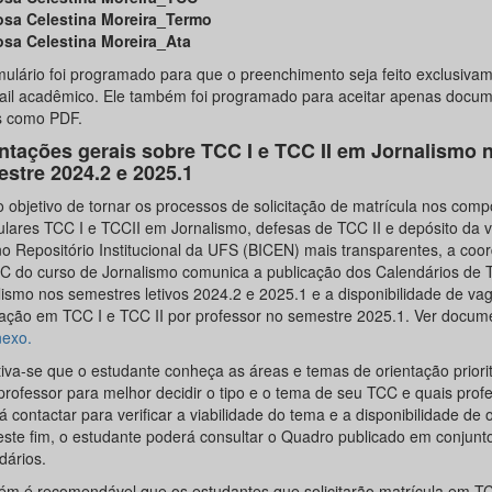
osa Celestina Moreira_Termo
osa Celestina Moreira_Ata
mulário foi programado para que o preenchimento seja feito exclusiva
ail acadêmico. Ele também foi programado para aceitar apenas docu
s como PDF.
ntações gerais sobre TCC I e TCC II em Jornalismo 
stre 2024.2 e 2025.1
 objetivo de tornar os processos de solicitação de matrícula nos com
culares TCC I e TCCII em Jornalismo, defesas de TCC II e depósito da 
o Repositório Institucional da UFS (BICEN) mais transparentes, a co
C do curso de Jornalismo comunica a publicação dos Calendários de
lismo nos semestres letivos 2024.2 e 2025.1 e a disponibilidade de va
tação em TCC I e TCC II por professor no semestre 2025.1. Ver docu
exo.
tiva-se que o estudante conheça as áreas e temas de orientação priorit
professor para melhor decidir o tipo e o tema de seu TCC e quais prof
 contactar para verificar a viabilidade do tema e a disponibilidade de 
este fim, o estudante poderá consultar o Quadro publicado em conjunt
dários.
m é recomendável que os estudantes que solicitarão matrícula em TC