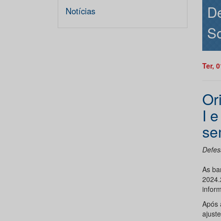
D
Notícias
So
Ter, 
Or
I 
se
Defes
As ba
2024.
infor
Após 
ajust