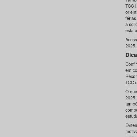
TCC I
orien
férias
a sol
está 
Acess
2025.
Dica
Confir
em co
Recom
TCC c
O qua
2025.
també
compo
estud
Evite
motiv