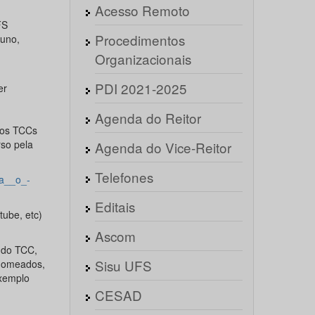
Acesso Remoto
FS
Procedimentos
luno,
Organizacionais
PDI 2021-2025
er
Agenda do Reitor
 os TCCs
so pela
Agenda do Vice-Reitor
Telefones
za__o_-
Editais
tube, etc)
Ascom
 do TCC,
Sisu UFS
 nomeados,
exemplo
CESAD