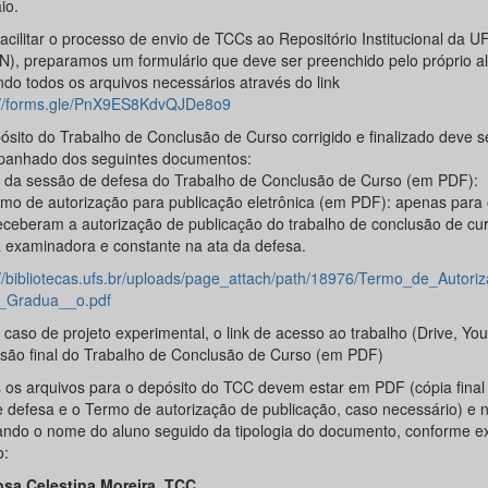
io.
acilitar o processo de envio de TCCs ao Repositório Institucional da U
N), preparamos um formulário que deve ser preenchido pelo próprio a
ndo todos os arquivos necessários através do link
://forms.gle/PnX9ES8KdvQJDe8o9
ósito do Trabalho de Conclusão de Curso corrigido e finalizado deve s
anhado dos seguintes documentos:
a da sessão de defesa do Trabalho de Conclusão de Curso (em PDF):
rmo de autorização para publicação eletrônica (em PDF): apenas para
eceberam a autorização de publicação do trabalho de conclusão de cur
 examinadora e constante na ata da defesa.
://bibliotecas.ufs.br/uploads/page_attach/path/18976/Termo_de_Autori
_Gradua__o.pdf
caso de projeto experimental, o link de acesso ao trabalho (Drive, You
rsão final do Trabalho de Conclusão de Curso (em PDF)
 os arquivos para o depósito do TCC devem estar em PDF (cópia final
e defesa e o Termo de autorização de publicação, caso necessário) e
ando o nome do aluno seguido da tipologia do documento, conforme 
o:
osa Celestina Moreira_TCC