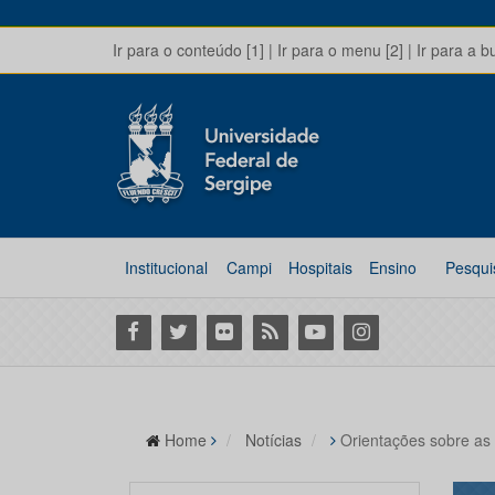
Ir para o conteúdo [1]
|
Ir para o menu [2]
|
Ir para a b
Institucional
Campi
Hospitais
Ensino
Pesqui
Facebook
Twitter
Flickr
RSS
Youtube
Instagram
Home
Notícias
Orientações sobre as