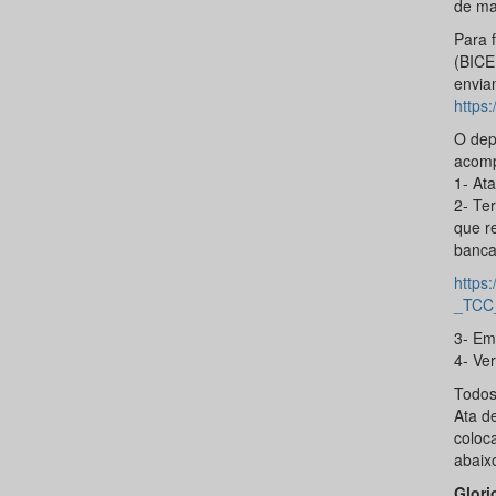
de ma
Para f
(BICE
envia
https
O dep
acomp
1- At
2- Te
que r
banca
https
_TCC
3- Em 
4- Ve
Todos
Ata d
coloc
abaix
Glori