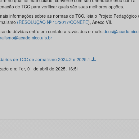
tre no qual foi matriculado, converse com seu orientador e/ou com a
enação de TCC para verificar quais são suas melhores opções.
mais informações sobre as normas de TCC, leia o Projeto Pedagógico 
rnalismo
(
RESOLUÇÃO Nº 15/2017/CONEPE
), Anexo VII.
so de dúvidas entre em contato através dos e-mails
dcos@academico.
rnalismo@academico.ufs.br
dários de TCC de Jornalismo 2024.2 e 2025.1
zado em: Ter, 01 de abril de 2025, 16:51