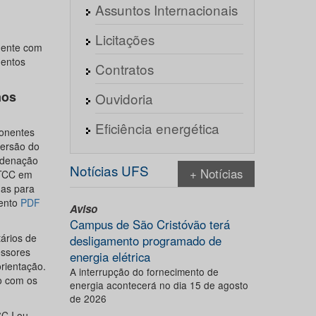
Assuntos Internacionais
Licitações
mente com
mentos
Contratos
nos
Ouvidoria
Eficiência energética
ponentes
versão do
ordenação
Notícias UFS
+ Notícias
 TCC em
gas para
mento
PDF
Aviso
Campus de São Cristóvão terá
ários de
desligamento programado de
essores
energia elétrica
orientação.
A interrupção do fornecimento de
o com os
energia acontecerá no dia 15 de agosto
de 2026
C I ou