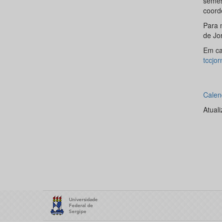
semes
coord
Para 
de Jo
Em ca
tccjo
Calen
Atuali