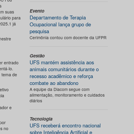
s
Evento
am suas
Departamento de Terapia
ulário para
025.1 já
Ocupacional lança grupo de
pesquisa
Cerimônia contou com docente da UFPR
mestre
Gestão
UFS mantém assistência aos
er entrado
ntá-lo.
animais comunitários durante o
u tema de
recesso acadêmico e reforça
combate ao abandono
A equipe da Diacom segue com
etivo
alimentação, monitoramento e cuidados
cia
diários
ador e
Tecnologia
por
UFS receberá encontro nacional
es no
sobre Inteligência Artificial e