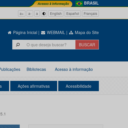
BRASIL
a+
a-
a
English
Español
Français
Página Inicial
|
WEBMAIL
|
Mapa do Site
Publicações
Bibliotecas
Acesso à informação
a
Ações afirmativas
Acessibilidade
25.1