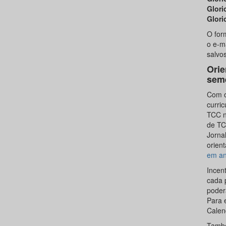
Glori
Glori
O for
o e-m
salvo
Orie
seme
Com o
curri
TCC n
de TC
Jorna
orien
em an
Incen
cada 
poderá
Para 
Calen
També