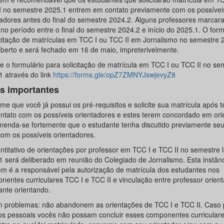
I no semestre 2025.1 entrem em contato previamente com os possívei
tadores antes do final do semestre 2024.2. Alguns professores marcar
 no período entre o final do semestre 2024.2 e início do 2025.1. O form
icitação de matrículas em TCC I ou TCC II em Jornalismo no semestre 2
aberto e será fechado em 16 de maio, impreterivelmente.
e o formulário para solicitação de matrícula em TCC I ou TCC II no se
1 através do link
https://forms.gle/opZ7ZMNYJswjevyZ8
s importantes
me que você já possui os pré-requisitos e solicite sua matrícula após t
ntato com os possíveis orientadores e estes terem concordado em orie
enda-se fortemente que o estudante tenha discutido previamente se
om os possíveis orientadores.
ntitativo de orientações por professor em TCC I e TCC II no semestre l
1 será deliberado em reunião do Colegiado de Jornalismo. Esta instân
m é a responsável pela autorização de matrícula dos estudantes nos
nentes curriculares TCC I e TCC II e vinculação entre professor orient
ante orientando.
m problemas: não abandonem as orientações de TCC I e TCC II. Caso 
os pessoais vocês não possam concluir esses componentes curricular